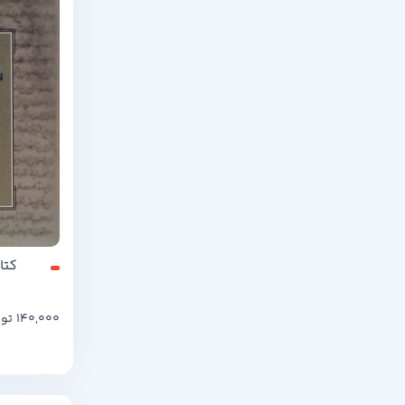
کتا
140,000
تو