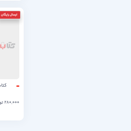
کتا
280,000
تو