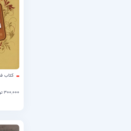
کتاب فره
300,000
تو