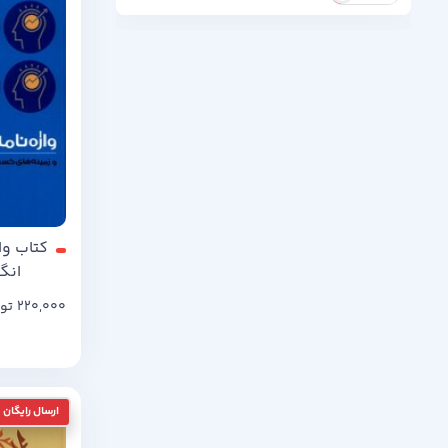
کتاب وا
انگ
220,000
تو