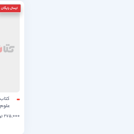
کتاب
علوم 
275,000
تو