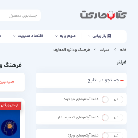
بازاریابی
علوم پایه
اقتصاد مدیریت
ف
خانه
ادبیات
فرهنگ ودائره المعارف
فیلتر
فرهنگ ود
جستجو در نتایج
جدیدترین 
فقط آیتم‌های موجود
خیر
بله
فقط آیتم‌های تخفیف دار
خیر
بله
فقط آیتم‌های ویژه
خیر
بله