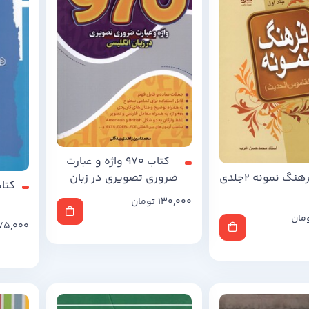
کتاب 970 واژه‌ و عبارت
نگ نمونه 2جلدی
‌ضروری‌ تصویری‌ در زبان‌
کتا
انگلیسی
130,000
تومان
مان
75,000