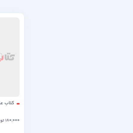
کتاب عل
180,000
تو