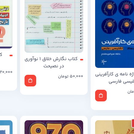
کت
کتاب نگارش خلاق 1 نوآوری
در نصیحت
120,000
ژه نامه ی کارآفرینی
50,000
تومان
لیسی فارسی
مان