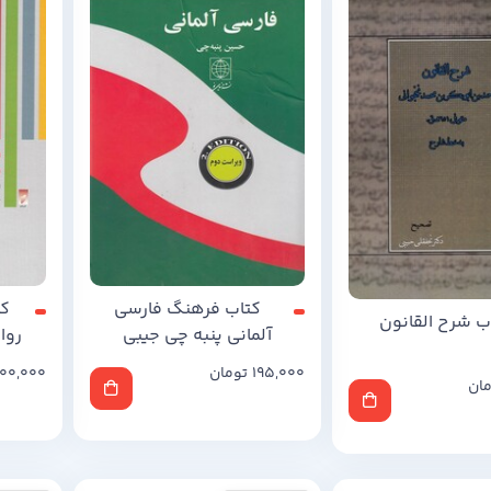
کتاب فرهنگ فارسی
کت
ب شرح القانون
آلمانی پنبه چی جیبی
روا
195,000
تومان
00,000
مان