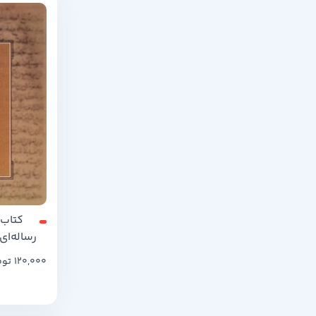
کتاب 
رساله‌ای
120,000
توم