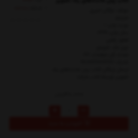
کتاب پس مانده‌های یک تصویر
کدکالا:
مولف: مژگان اميري
مترجم:
نوبت چاپ: 1
سال چاپ: 1399
قطع: رقعي
نوع جلد: شوميز
تعداد کل صفحات: 212
شابک: 9786226674126
ارسال رایگان کتاب پس مانده‌هاي يك
تصوير توسط کتاب مارکت
30,000
تومان
افزودن به سبد