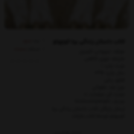
کتاب داستان زندگی بره کوچولو
برند:
زنبور
کدکالا:
مولف: جيوواني كاويزل
مترجم: مهري كاظمي
نوبت چاپ: 1
سال چاپ: 1396
قطع: رحلي
نوع جلد: مقوائي
تعداد کل صفحات: 8
شابک: 9786003593541
ارسال رایگان کتاب داستان زندگي بره
كوچولو توسط کتاب مارکت
85,000
تومان