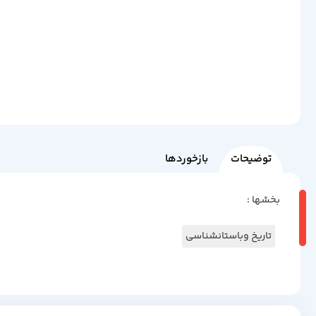
توضیحات
بازخوردها
بخشها :
تاریخ وباستانشناسی