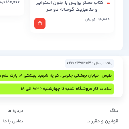
کتاب مستر پرایس یا جنون استوایی
180,000
توم
و متافیزیک گوساله دو سر
190,000
تومان
واحد ارسال : 02174391403
طبس، خیابان بهشتی جنوبی، کوچه شهید بهشتی 8، پارک علم و فناوری
ساعات کار فروشگاه شنبه تا چهارشنبه 8:30 الی 18
بلاگ
درباره ما
قوانین و مقررات
تماس با ما