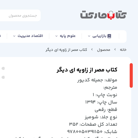
بازاریابی
علوم پایه
اقتصاد مدیریت
ف
خانه
محصول
کتاب مصر از زاویه ای دیگر
کتاب مصر از زاویه ای دیگر
مولف: جميله كديور
مترجم:
نوبت چاپ: 1
سال چاپ: 1394
قطع: رقعي
نوع جلد: شوميز
تعداد کل صفحات: 352
شابک: 9780050391150