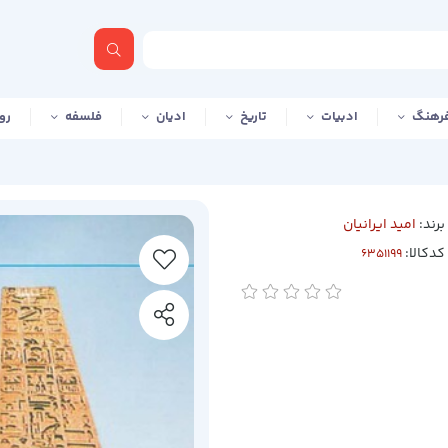
رهنگ
ادبیات
تاریخ
ادیان
فلسفه
رو
برند:
امید ایرانیان
کدکالا: