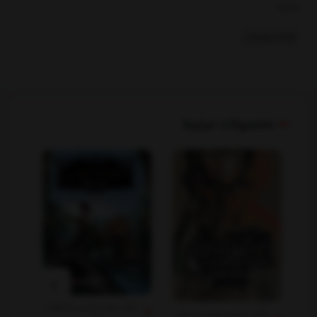
بخشها :
کودک ونوجوان
محصولات مرتبط
کتاب نجات ارداس 5 خیانت
کتاب مستر پرایس یا جنون