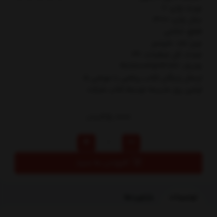
نوبت چاپ: 2
سال چاپ: 1400
قطع: خشتي
نوع جلد: شوميز
تعداد کل صفحات: 32
شابک: 9786003534722
ارسال رایگان کتاب رياضي با موشي 5
اولين‌ روز مدرسه توسط کتاب مارکت
25,000
تومان
افزودن به سبد
توضیحات
بازخوردها