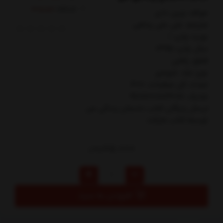
کدکالا:
مولف: وين داير
مترجم: علي علي پناهي
نوبت چاپ: 1
سال چاپ: 1395
قطع: رقعي
نوع جلد: شوميز
تعداد کل صفحات: 400
شابک: 9786008124061
ارسال رایگان کتاب داستان زندگي من
توسط کتاب مارکت
85,000
تومان
افزودن به سبد