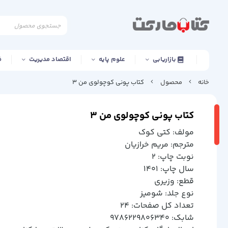
بازاریابی
علوم پایه
اقتصاد مدیریت
ف
خانه
محصول
کتاب پونی کوچولوی من 3
کتاب پونی کوچولوی من 3
مولف: كتي كوك
مترجم: مريم خرازيان
نوبت چاپ: 2
سال چاپ: 1401
قطع: وزيري
نوع جلد: شوميز
تعداد کل صفحات: 24
شابک: 9786229806340