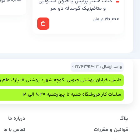
کتاب مستر پرایس یا جنون استوایی
180,000
توم
و متافیزیک گوساله دو سر
190,000
تومان
واحد ارسال : 02174391403
طبس، خیابان بهشتی جنوبی، کوچه شهید بهشتی 8، پارک علم و فناوری
ساعات کار فروشگاه شنبه تا چهارشنبه 8:30 الی 18
بلاگ
درباره ما
قوانین و مقررات
تماس با ما