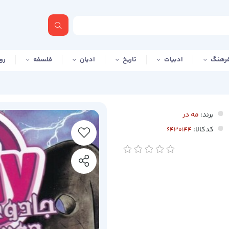
رهنگ
ادبیات
تاریخ
ادیان
فلسفه
رو
برند:
مه در
کدکالا: