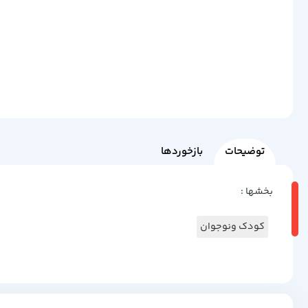
توضیحات
بازخوردها
بخشها :
کودک ونوجوان