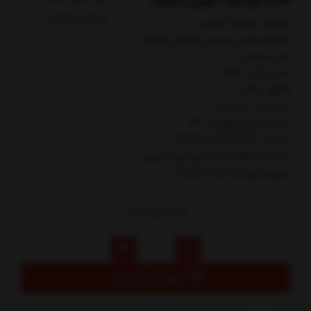
کتاب چرا بیت کوین بخریم
کدکالا:
مولف: متيو آر كريتر
مترجم: امير حسين فاضلي مقدم
نوبت چاپ: 2
سال چاپ: 1401
قطع: رقعي
نوع جلد: شوميز
تعداد کل صفحات: 64
شابک: 9786004614757
ارسال رایگان کتاب چرا بيت كوين
بخريم توسط کتاب مارکت
25,000
تومان
افزودن به سبد