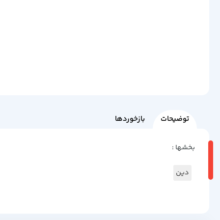
توضیحات
بازخوردها
بخشها :
دین