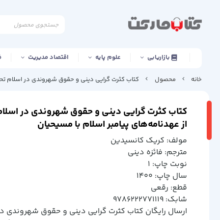
بازاریابی
علوم پایه
اقتصاد مدیریت
ف
خانه
محصول
کتاب کثرت گرایی دینی و حقوق شهروندی در اسلام تحلیل
کتاب کثرت گرایی دینی و حقوق شهروندی در اسلام
از عهدنامه‌های پیامبر اسلام با مسیحیان
مولف: كريك كانسيدين
مترجم: فائزه ديني
نوبت چاپ: 1
سال چاپ: 1400
قطع: رقعي
شابک: 9786222771119
ارسال رایگان کتاب كثرت گرايي ديني و حقوق شهروندي در