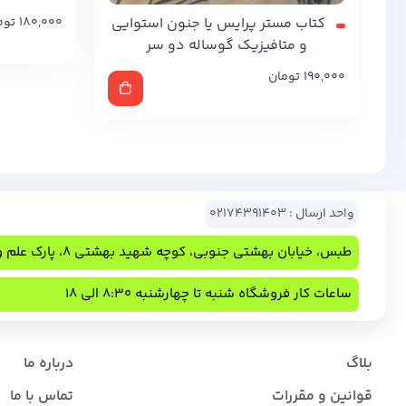
کتاب مستر پرایس یا جنون استوایی
180,000
توم
و متافیزیک گوساله دو سر
190,000
تومان
واحد ارسال : 02174391403
طبس، خیابان بهشتی جنوبی، کوچه شهید بهشتی 8، پارک علم و فناوری
ساعات کار فروشگاه شنبه تا چهارشنبه 8:30 الی 18
بلاگ
درباره ما
قوانین و مقررات
تماس با ما