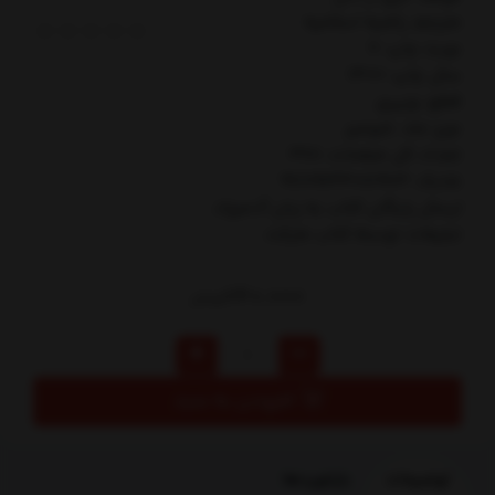
مترجم: راضيه اسلاميه
نوبت چاپ: 7
سال چاپ: 1400
قطع: وزيري
نوع جلد: شوميز
تعداد کل صفحات: 368
شابک: 9789644081903
ارسال رایگان کتاب به زبان آدميزاد
تبليغات توسط کتاب مارکت
240,000
تومان
افزودن به سبد
توضیحات
بازخوردها