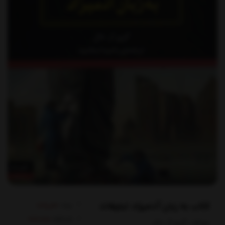
کتاب به زبان آدمیزاد تبلیغات
برند:
هیرمند
کدکالا:
مولف: گري آر دال