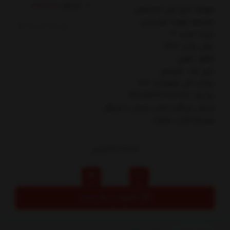
کدکالا:
مولف: تري لين جانسون
مترجم: مهسا خراساني
نوبت چاپ: 4
سال چاپ: 1401
قطع: رقعي
نوع جلد: شوميز
تعداد کل صفحات: 102
شابک: 9789644087028
ارسال رایگان کتاب جدال با جنگل
توسط کتاب مارکت
60,000
تومان
افزودن به سبد