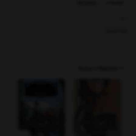
توضیحات
بازخوردها
بخشها :
کودک ونوجوان
محصولات مرتبط