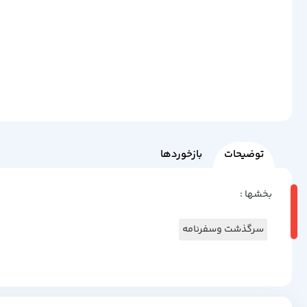
توضیحات
بازخوردها
بخشها :
سرگذشت وسفرنامه