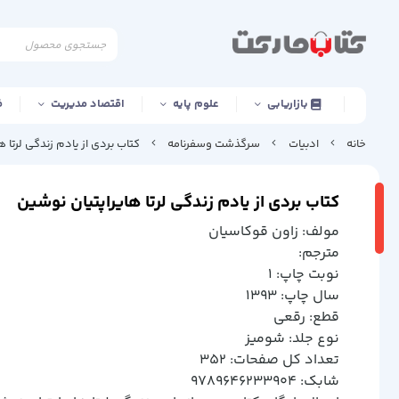
بازاریابی
علوم پایه
اقتصاد مدیریت
ف
خانه
ادبیات
سرگذشت وسفرنامه
کتاب بردی از یادم زندگی لرتا ه
کتاب بردی از یادم زندگی لرتا هایراپتیان نوشین
مولف: زاون قوكاسيان
مترجم:
نوبت چاپ: 1
سال چاپ: 1393
قطع: رقعي
نوع جلد: شوميز
تعداد کل صفحات: 352
شابک: 9789646233904