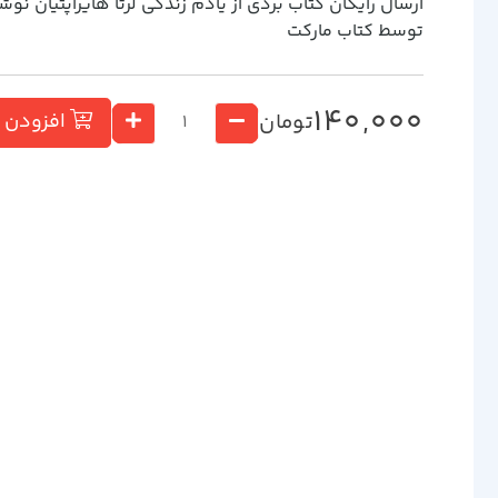
ارسال رایگان کتاب بردي از يادم زندگي لرتا هايراپتيان نو
توسط کتاب مارکت
140,000
تومان
افزودن ب