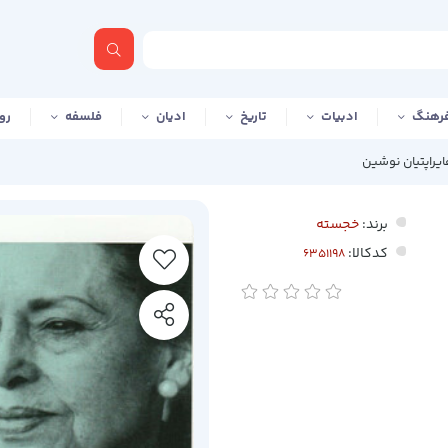
رهنگ
ادبیات
تاریخ
ادیان
فلسفه
رو
ایراپتیان نوشین
برند:
خجسته
کدکالا: