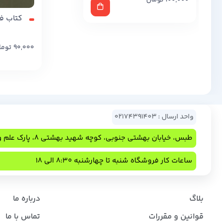
100,000
تومان
کتاب ف
90,000
توما
واحد ارسال : 02174391403
طبس، خیابان بهشتی جنوبی، کوچه شهید بهشتی 8، پارک علم و فناوری
ساعات کار فروشگاه شنبه تا چهارشنبه 8:30 الی 18
بلاگ
درباره ما
قوانین و مقررات
تماس با ما