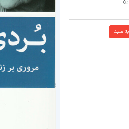
شين
ه سبد