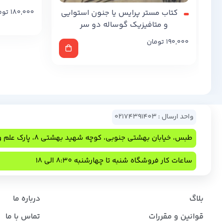
کتاب مستر پرایس یا جنون استوایی
180,000
توم
و متافیزیک گوساله دو سر
190,000
تومان
واحد ارسال : 02174391403
طبس، خیابان بهشتی جنوبی، کوچه شهید بهشتی 8، پارک علم و فناوری
ساعات کار فروشگاه شنبه تا چهارشنبه 8:30 الی 18
بلاگ
درباره ما
قوانین و مقررات
تماس با ما