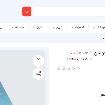
رهنگ
ادبیات
تاریخ
ادیان
فلسفه
رو
ن
وانان
برند:
صابرین
کدکالا:
غز