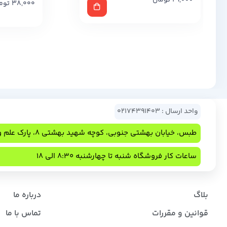
29,000
تومان
38,000
توم
واحد ارسال : 02174391403
طبس، خیابان بهشتی جنوبی، کوچه شهید بهشتی 8، پارک علم و فناوری
ساعات کار فروشگاه شنبه تا چهارشنبه 8:30 الی 18
بلاگ
درباره ما
قوانین و مقررات
تماس با ما