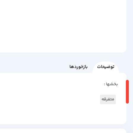
توضیحات
بازخوردها
بخشها :
متفرقه