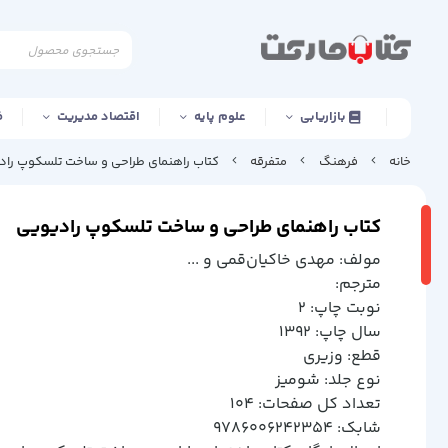
بازاریابی
علوم پایه
اقتصاد مدیریت
ف
خانه
فرهنگ
متفرقه
کتاب راهنمای طراحی و ساخت تلسکوپ راد
کتاب راهنمای طراحی و ساخت تلسکوپ رادیویی
مولف: مهدي خاكيان‌قمي و ...
مترجم:
نوبت چاپ: 2
سال چاپ: 1392
قطع: وزيري
نوع جلد: شوميز
تعداد کل صفحات: 104
شابک: 9786006242354