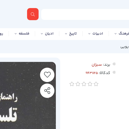
رهنگ
ادبیات
تاریخ
ادیان
فلسفه
رو
یویی
برند:
سبزان
کدکالا: