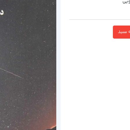
ويي
 سبد