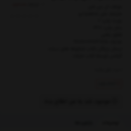
کدکالا:
مولف: ال جي شن
مترجم: علي شاهمرادي
نوبت چاپ: 2
سال چاپ: 1401
قطع: رقعي
شابک: 9786003841765
ارسال رایگان کتاب شكوفه هاي درخت
گيلاس توسط کتاب مارکت
0
عدد باقی مانده
اتمام تولید
موجود شد به من اطلاع بده
توضیحات
بازخوردها