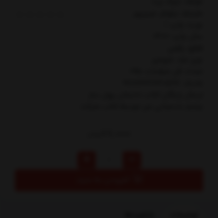
مولف: جيك برت
مترجم: نيلوفر عزيزپور
نوبت چاپ: 1
سال چاپ: 1400
قطع: رقعي
نوع جلد: شوميز
تعداد کل صفحات: 195
شابک: 9786222740597
ارسال رایگان کتاب داستان پول ساز
چشم بادمجاني من توسط کتاب مارکت
69,000
تومان
افزودن به سبد
توضیحات
بازخوردها