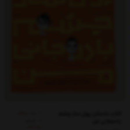
کتاب داستان پول ساز چشم
برند:
پرتقال
بادمجانی من
کدکالا: