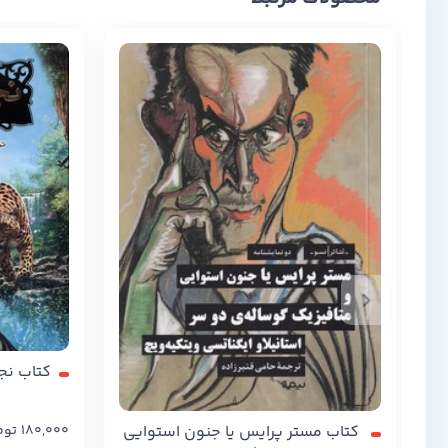
کتاب نجات ار
کتاب مستر پرایس یا جنون استوایی
180,000
توم