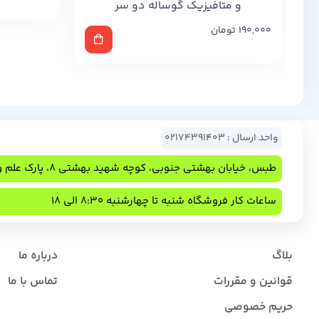
و متافیزیک گوساله دو سر
190,000
تومان
واحد ارسال : 02174391403
طبس، خیابان بهشتی جنوبی، کوچه شهید بهشتی 8، پارک علم و فناوری
ساعات کار فروشگاه شنبه تا چهارشنبه 8:30 الی 18
بلاگ
درباره ما
قوانین و مقررات
تماس با ما
حریم خصوصی