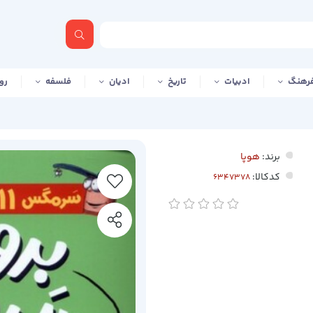
رهنگ
ادبیات
تاریخ
ادیان
فلسفه
رو
برند:
هوپا
کدکالا: