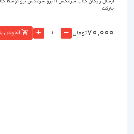
ارسال رایگان کتاب سرمگس 11 برو سرمگس برو توسط ک
مارکت
70,000
تومان
افزودن به