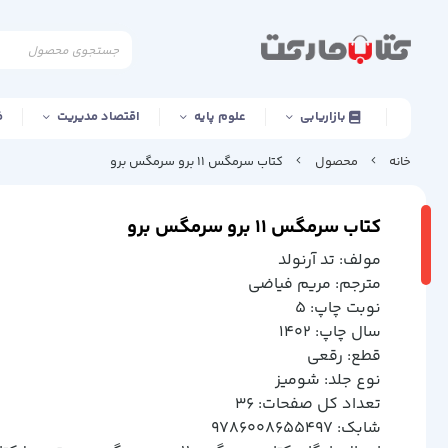
بازاریابی
علوم پایه
اقتصاد مدیریت
ف
خانه
محصول
کتاب سرمگس 11 برو سرمگس برو
کتاب سرمگس 11 برو سرمگس برو
مولف: تد آرنولد
مترجم: مريم فياضي
نوبت چاپ: 5
سال چاپ: 1402
قطع: رقعي
نوع جلد: شوميز
تعداد کل صفحات: 36
شابک: 9786008655497