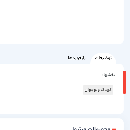
توضیحات
بازخوردها
بخشها :
کودک ونوجوان
محصولات مرتبط