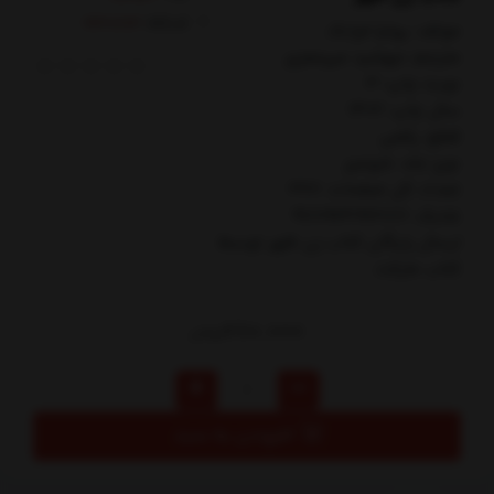
کدکالا:
مولف: يوليا فرانك
مترجم: مهشيد ميرمعزي
نوبت چاپ: 3
سال چاپ: 1402
قطع: رقعي
نوع جلد: شوميز
تعداد کل صفحات: 367
شابک: 9789641912187
ارسال رایگان کتاب زن ظهر توسط
کتاب مارکت
280,000
تومان
افزودن به سبد