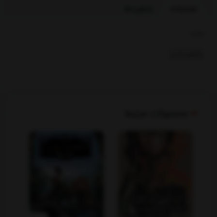
توضیحات
بازخوردها
بخشها :
رمانهای خارجی
محصولات مرتبط