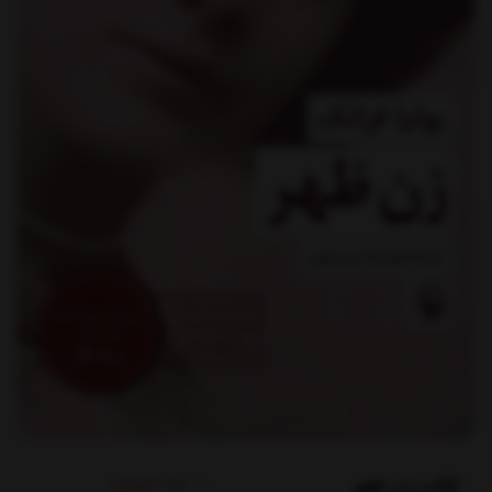
کتاب زن ظهر
برند:
مروارید