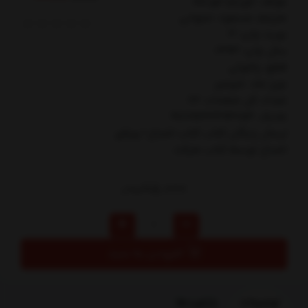
مولف: كورنليا فونكه
مترجم: مسعود حجواني
نوبت چاپ: 3
سال چاپ: 1393
قطع: پالتوئي
نوع جلد: شوميز
تعداد کل صفحات: 112
شابک: 9789643494254
ارسال رایگان کتاب كتاب اشباح 1 ويلاي
اشباح توسط کتاب مارکت
85,000
تومان
افزودن به سبد
توضیحات
بازخوردها