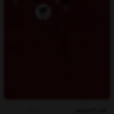
کتاب آنارشیسم
برند:
افکار