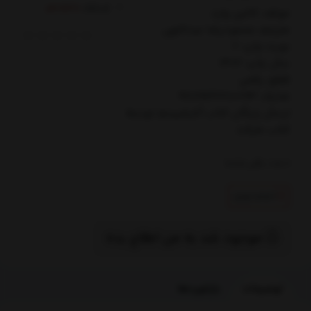
کدکالا:
مولف: كالين وارد
مترجم: محمودرضا عبداللهي
نوبت چاپ: 2
سال چاپ: 1402
قطع: رقعي
شابک: 9789642280193
ارسال رایگان کتاب آنارشيسم توسط
کتاب مارکت
0
عدد باقی مانده
اتمام تولید
موجود شد به من اطلاع بده
توضیحات
بازخوردها