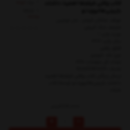
کتاب وقتی فیلم‌ها اهمیت داشتند
برند:
خوانه
بازبینی‌هالیوودنو
کدکالا:
مولف: جاناتان كرشنر ، جان لوئيس
مترجم: بابك كريمي
نوبت چاپ: 1
سال چاپ: 1402
قطع: رقعي
نوع جلد: شوميز
تعداد کل صفحات: 336
شابک: 9786229471241
ارسال رایگان کتاب وقتي فيلم‌ها اهميت
داشتند بازبيني‌هاليوودنو توسط کتاب
مارکت
289,000
تومان