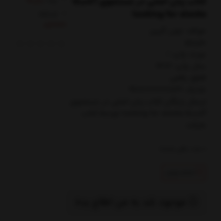
کتاب زبان اصلی در جستجوی ‌آلاسکا
برند:
زبان‌ما
looking for alaska
کدکالا:
مولف: جون گرين
مترجم:
نوبت چاپ: 1
سال چاپ: 1402
قطع: رقعي
شابک: 9780001001831
ارسال رایگان کتاب زبان اصلي در جستجوي
‌آلاسكا looking for alaska توسط کتاب
مارکت
0
عدد باقی مانده
اتمام تولید
موجود شد به من اطلاع بده