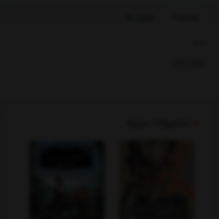
توضیحات
بازخوردها
بخشها :
رمانهای خارجی
محصولات مرتبط