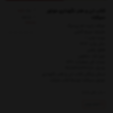
کتاب ذن و هنر نگهداری موتور
برند:
رایبد
سیکلت
کدکالا:
مولف: رابرت ام پرسيگ
مترجم: مريم گنجي
نوبت چاپ: 1
سال چاپ: 1402
قطع: رقعي
نوع جلد: سلفون
تعداد کل صفحات: 637
شابک: 9786228137018
ارسال رایگان کتاب ذن و هنر نگهداري
موتور سيكلت توسط کتاب مارکت
0
عدد باقی مانده
اتمام تولید