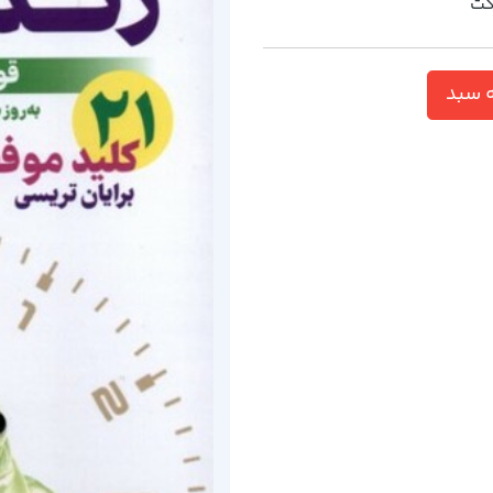
کت
 سبد