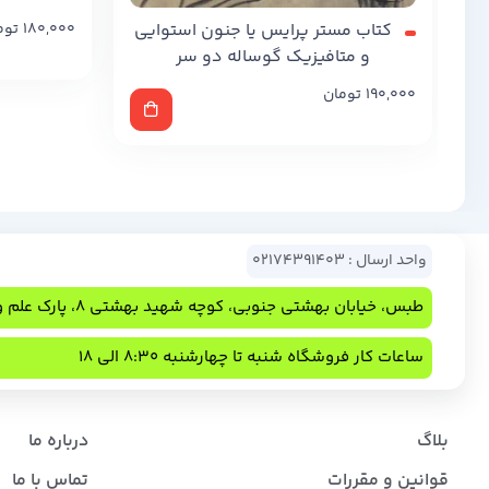
کتاب مستر پرایس یا جنون استوایی
180,000
توم
و متافیزیک گوساله دو سر
190,000
تومان
واحد ارسال : 02174391403
طبس، خیابان بهشتی جنوبی، کوچه شهید بهشتی 8، پارک علم و فناوری
ساعات کار فروشگاه شنبه تا چهارشنبه 8:30 الی 18
بلاگ
درباره ما
قوانین و مقررات
تماس با ما