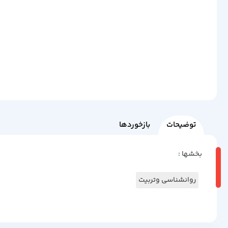
توضیحات
بازخوردها
بخشها :
روانشناسی وتربیت