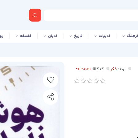
رهنگ
ادبیات
تاریخ
ادیان
فلسفه
رو
برند:
ذکر
کدکالا: