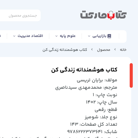
بازاریابی
علوم پایه
اقتصاد مدیریت
ف
خانه
محصول
کتاب هوشمندانه زندگی کن
کتاب هوشمندانه زندگی کن
مولف: برايان تريسي
مترجم: محمدمهدي سيدناصري
نوبت چاپ: 1
سال چاپ: 1402
قطع: رقعي
نوع جلد: شوميز
تعداد کل صفحات: 143
شابک: 9786222373641