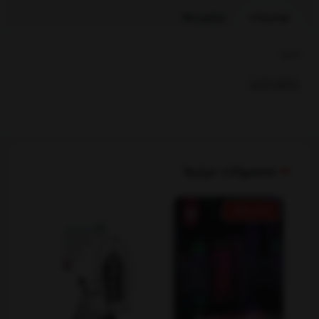
توضیحات
بازخوردها
بخشها :
رمانهای خارجی
محصولات مرتبط