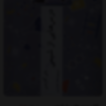
برند:
چترنگ