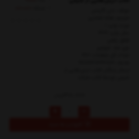
کتاب درس‌هایی از شیمی
کدکالا:
مولف: باني گارمس
مترجم: هاله افشاري
نوبت چاپ: 1
سال چاپ: 1402
قطع: رقعي
نوع جلد: شوميز
تعداد کل صفحات: 420
شابک: 9786227342826
ارسال رایگان کتاب درس‌هايي از
شيمي توسط کتاب مارکت
310,000
تومان
افزودن به سبد