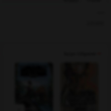
توضیحات
بازخوردها
بخشها :
رمانهای خارجی
محصولات مرتبط