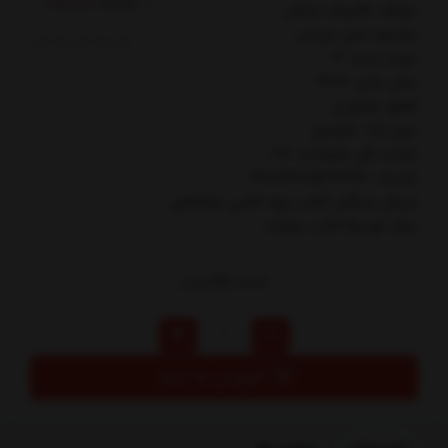
کدکالا:
مولف: هارولد شكتر
مترجم: امير مرزبان
نوبت چاپ: 3
سال چاپ: 1402
قطع: پالتوئي
نوع جلد: شوميز
تعداد کل صفحات: 88
شابک: 9786227543490
ارسال رایگان کتاب بچه كشي مشاهير
مرگ توسط کتاب مارکت
99,000
تومان
افزودن به سبد