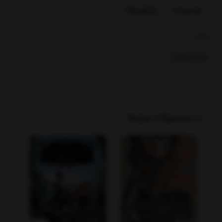
توضیحات
بازخوردها
بخشها :
کودک ونوجوان
محصولات مرتبط