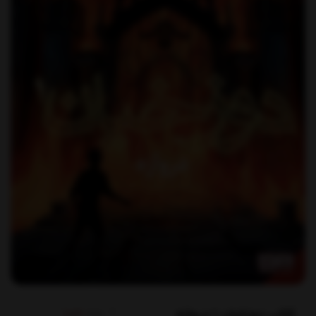
کتاب دوزخیان 1 دروازه
برند:
هوپا