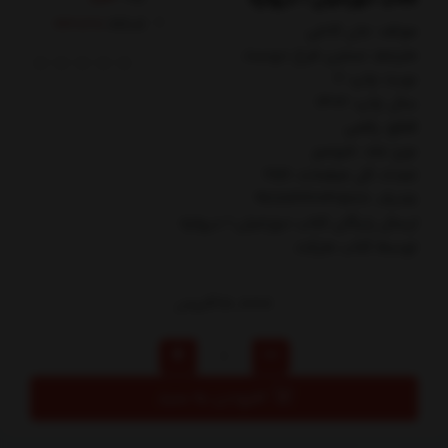
کدکالا:
مولف: جان كانلي
مترجم: نسترن فرخ دوست
نوبت چاپ: 2
سال چاپ: 1402
قطع: رقعي
نوع جلد: شوميز
تعداد کل صفحات: 256
شابک: 9786222041588
ارسال رایگان کتاب دوزخيان 1 دروازه
توسط کتاب مارکت
210,000
تومان
افزودن به سبد