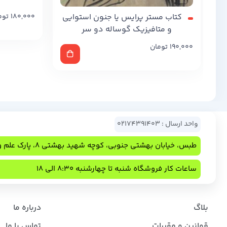
کتاب مستر پرایس یا جنون استوایی
180,000
توم
و متافیزیک گوساله دو سر
190,000
تومان
واحد ارسال : 02174391403
طبس، خیابان بهشتی جنوبی، کوچه شهید بهشتی 8، پارک علم و فناوری
ساعات کار فروشگاه شنبه تا چهارشنبه 8:30 الی 18
بلاگ
درباره ما
قوانین و مقررات
تماس با ما