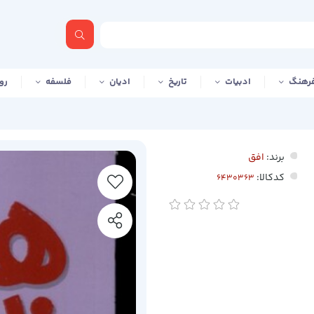
رهنگ
ادبیات
تاریخ
ادیان
فلسفه
رو
برند:
افق
کدکالا: