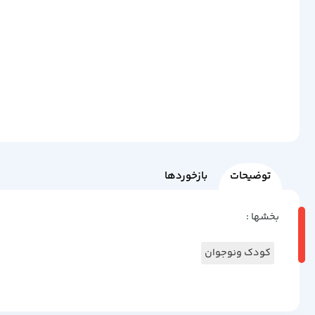
توضیحات
بازخوردها
بخشها :
کودک ونوجوان