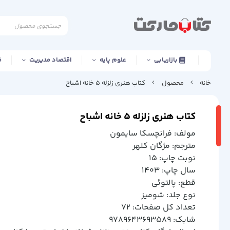
بازاریابی
علوم پایه
اقتصاد مدیریت
ف
خانه
محصول
کتاب هنری زلزله 5 خانه اشباح
کتاب هنری زلزله 5 خانه اشباح
مولف: فرانچسكا سايمون
مترجم: مژگان كلهر
نوبت چاپ: 15
سال چاپ: 1403
قطع: پالتوئي
نوع جلد: شوميز
تعداد کل صفحات: 72
شابک: 9789643693589