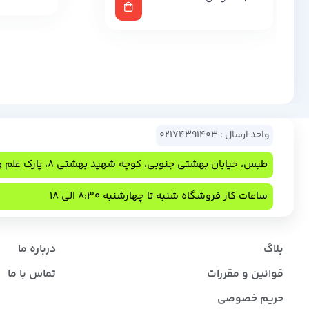
واحد ارسال : 02174391403
طبس، خیابان بهشتی جنوبی، کوچه شهید بهشتی 8، پارک علم و فناوری
ساعات کار فروشگاه شنبه تا چهارشنبه 8:30 الی 18
بلاگ
درباره ما
قوانین و مقررات
تماس با ما
حریم خصوصی