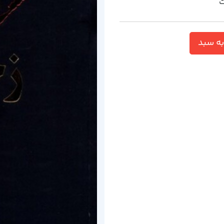
ت
ه سبد