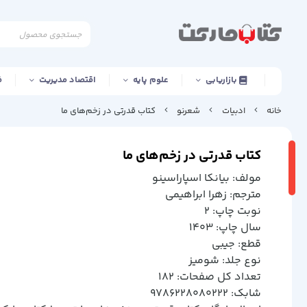
بازاریابی
علوم پایه
اقتصاد مدیریت
ف
خانه
ادبیات
شعرنو
کتاب قدرتی در زخم‌های ما
کتاب قدرتی در زخم‌های ما
مولف: بيانكا اسپاراسينو
مترجم: زهرا ابراهيمي
نوبت چاپ: 2
سال چاپ: 1403
قطع: جيبي
نوع جلد: شوميز
تعداد کل صفحات: 182
شابک: 9786228080222