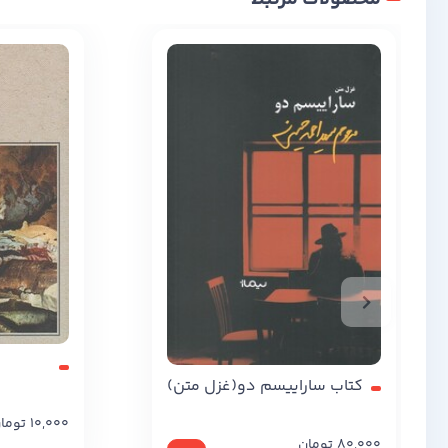
کتاب ساراییسم دو(غزل متن)
10,000
توما
80,000
تومان