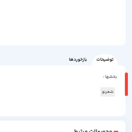
توضیحات
بازخوردها
بخشها :
شعرنو
محصولات مرتبط