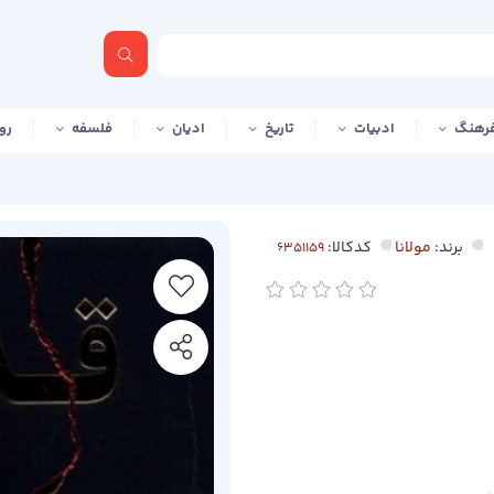
رهنگ
ادبیات
تاریخ
ادیان
فلسفه
رو
برند:
مولانا
کدکالا: