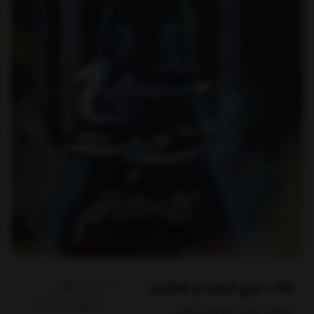
کتاب شبح شصت و هشتم
برند:
پرتقال
کدکالا:
مولف: مري داونينگ هان