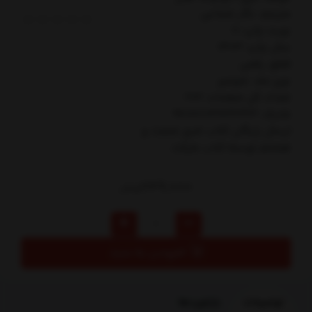
مترجم: نگار شجاعي
نوبت چاپ: 11
سال چاپ: 1403
قطع: رقعي
نوع جلد: شوميز
تعداد کل صفحات: 202
شابک: 9786004624343
ارسال رایگان کتاب شبح شصت و
هشتم توسط کتاب مارکت
239,000
تومان
افزودن به سبد
توضیحات
بازخوردها