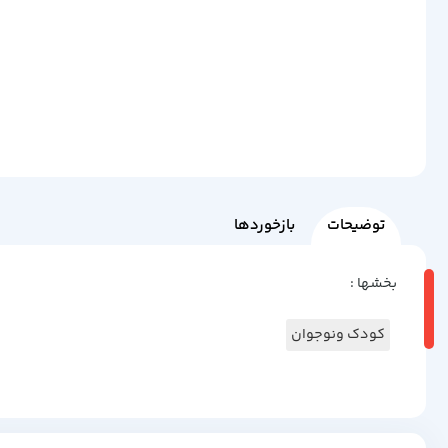
توضیحات
بازخوردها
بخشها :
کودک ونوجوان