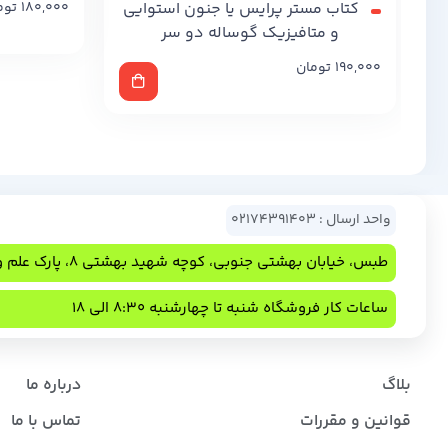
کتاب مستر پرایس یا جنون استوایی
180,000
توم
و متافیزیک گوساله دو سر
190,000
تومان
واحد ارسال : 02174391403
طبس، خیابان بهشتی جنوبی، کوچه شهید بهشتی 8، پارک علم و فناوری
ساعات کار فروشگاه شنبه تا چهارشنبه 8:30 الی 18
بلاگ
درباره ما
قوانین و مقررات
تماس با ما