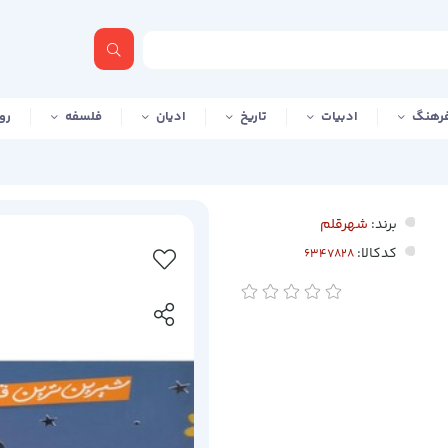
رهنگ
ادبیات
تاریخ
ادیان
فلسفه
رو
برند:
شهرقلم
کدکالا: