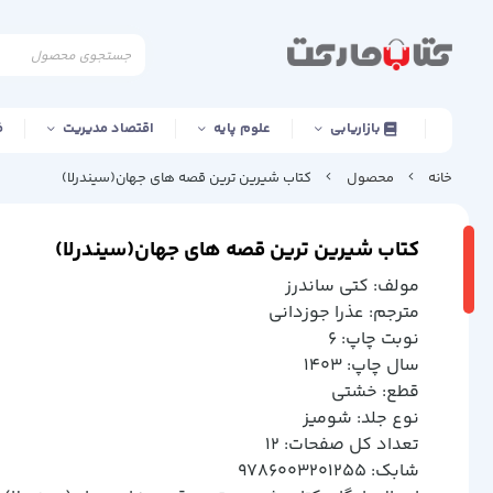
بازاریابی
علوم پایه
اقتصاد مدیریت
ف
خانه
محصول
کتاب شیرین ترین قصه های جهان(سیندرلا)
کتاب شیرین ترین قصه های جهان(سیندرلا)
مولف: كتي ساندرز
مترجم: عذرا جوزداني
نوبت چاپ: 6
سال چاپ: 1403
قطع: خشتي
نوع جلد: شوميز
تعداد کل صفحات: 12
شابک: 9786003201255