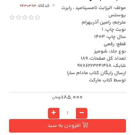
کدکالا:
مولف: اليزابت تامسيناميد ، رابرت
يوستس
مترجم: رامين آذربهرام
نوبت چاپ: 1
سال چاپ: 1403
قطع: رقعي
نوع جلد: شوميز
تعداد کل صفحات: 189
شابک: 9786223241468
ارسال رایگان کتاب مادام سارا
توسط کتاب مارکت
185,000
تومان
افزودن به سبد