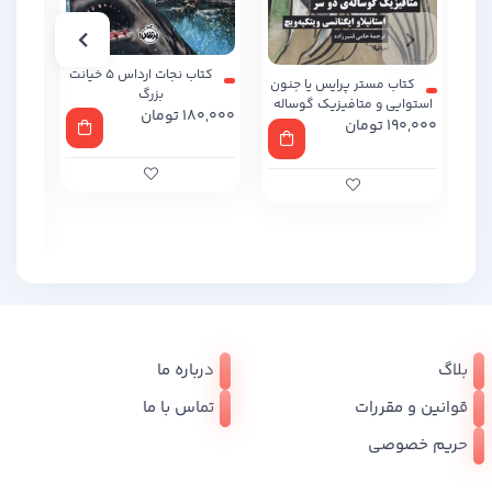
کتاب نجات ارداس 5 خیانت
کتاب مستر پرایس یا جنون
بزرگ
استوایی و متافیزیک گوساله
180,000
تومان
190,000
تومان
دو سر
0,000
بلاگ
درباره ما
قوانین و مقررات
تماس با ما
حریم خصوصی