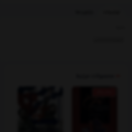
توضیحات
بازخوردها
بخشها :
تاریخ وباستانشناسی
محصولات مرتبط