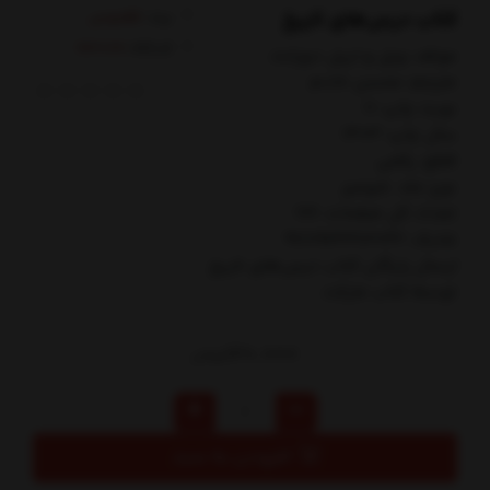
کتاب درس‌های تاریخ
برند:
ققنوس
کدکالا:
مولف: ويل و اريل دورانت
مترجم: محسن خادم
نوبت چاپ: 11
سال چاپ: 1403
قطع: رقعي
نوع جلد: شوميز
تعداد کل صفحات: 166
شابک: 9789643112042
ارسال رایگان کتاب درس‌هاي تاريخ
توسط کتاب مارکت
120,000
تومان
افزودن به سبد