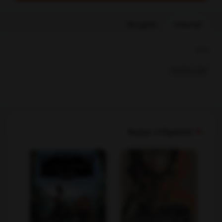
توضیحات
بازخوردها
بخشها :
عرفان و فلسفه
محصولات مرتبط