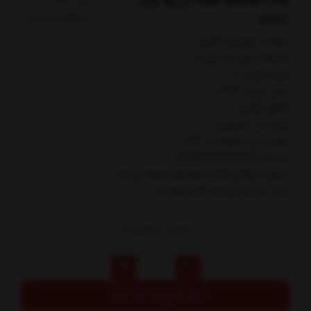
کتاب فلسفه همه آن چه باید
بدانید
کدکالا:
مولف: جولين باگيني
مترجم: مهرداد پارسا
نوبت چاپ: 2
سال چاپ: 1403
قطع: رقعي
نوع جلد: شوميز
تعداد کل صفحات: 140
شابک: 9786226359009
ارسال رایگان کتاب فلسفه همه آن چه
بايد بدانيد توسط کتاب مارکت
170,000
تومان
افزودن به سبد