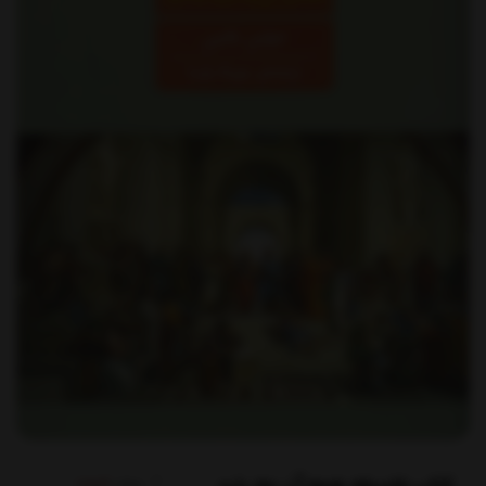
برند:
شوند