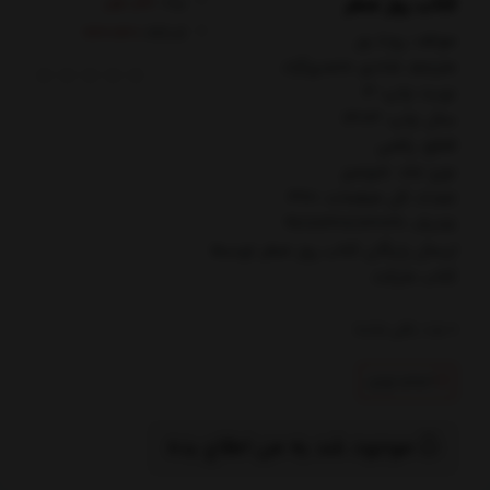
کتاب روز صفر
برند:
نشر نون
کدکالا:
مولف: روث ور
مترجم: شادي حامدي‌آزاد
نوبت چاپ: 3
سال چاپ: 1403
قطع: رقعي
نوع جلد: شوميز
تعداد کل صفحات: 360
شابک: 9786228172026
ارسال رایگان کتاب روز صفر توسط
کتاب مارکت
0
عدد باقی مانده
اتمام تولید
موجود شد به من اطلاع بده