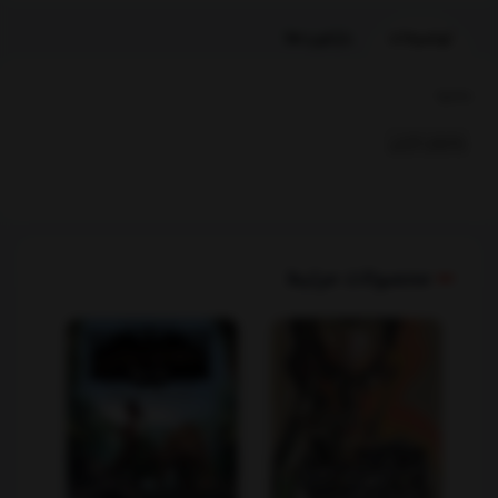
توضیحات
بازخوردها
بخشها :
رمانهای خارجی
محصولات مرتبط