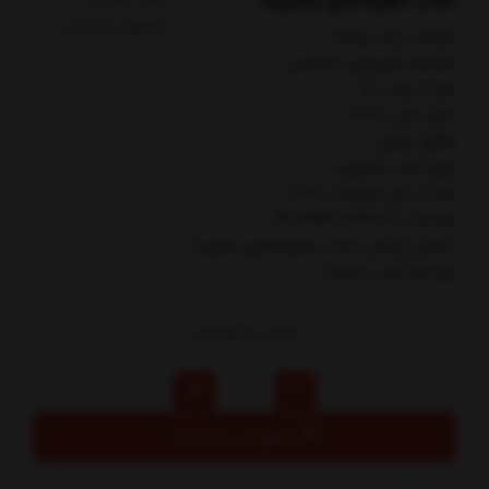
کتاب نظریه‌های جباریت
کدکالا:
مولف: راجر بوشه
مترجم: فريدون مجلسي
نوبت چاپ: 5
سال چاپ: 1401
قطع: رقعي
نوع جلد: سلفون
تعداد کل صفحات: 702
شابک: 9789648838107
ارسال رایگان کتاب نظريه‌هاي جباريت
توسط کتاب مارکت
720,000
تومان
افزودن به سبد