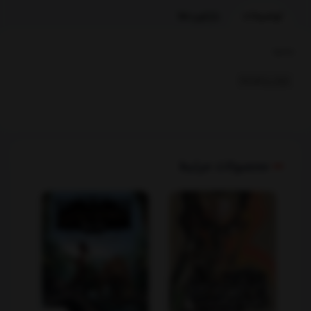
توضیحات
بازخوردها
بخشها :
عرفان و فلسفه
محصولات مرتبط