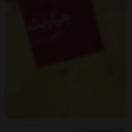
برند:
مروارید