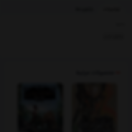
توضیحات
بازخوردها
بخشها :
رمانهای خارجی
محصولات مرتبط