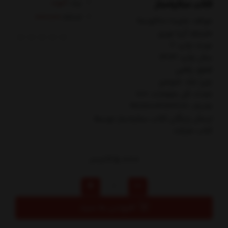
کتاب ستاره‌ساز
برند:
آموت
کدکالا:
مولف: مليسا ده‌كوستا
مترجم: آريا نوري
نوبت چاپ: 2
سال چاپ: 1403
قطع: رقعي
نوع جلد: شوميز
تعداد کل صفحات: 180
شابک: 9786003842106
ارسال رایگان کتاب ستاره‌ساز توسط
کتاب مارکت
165,000
تومان
افزودن به سبد