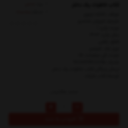
کتاب خاطرات یک دختر
برند:
تداعی
کدکالا:
مولف: ناتاشا ترتوي
مترجم: فروزان صاعدي
نوبت چاپ: 1
سال چاپ: 1403
قطع: رقعي
نوع جلد: شوميز
تعداد کل صفحات: 191
شابک: 9786229488195
ارسال رایگان کتاب خاطرات يك دختر
توسط کتاب مارکت
190,000
تومان
افزودن به سبد