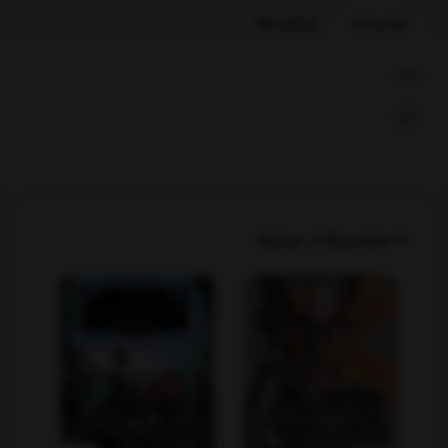
توضیحات
بازخوردها
بخشها :
دین
محصولات مرتبط