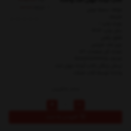
کتاب آینده جهان امت واحده
کدکالا:
مولف: سميه چيتي
مترجم:
نوبت چاپ: 1
سال چاپ: 1403
قطع: رقعي
نوع جلد: شوميز
تعداد کل صفحات: 83
شابک: 9786228332215
ارسال رایگان کتاب آينده جهان امت
واحده توسط کتاب مارکت
120,000
تومان
افزودن به سبد