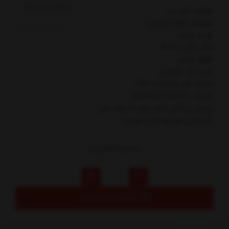
کدکالا:
مولف: آين رند
مترجم: زهرا داورزني
نوبت چاپ: 1
سال چاپ: 1403
قطع: رقعي
نوع جلد: شوميز
تعداد کل صفحات: 264
شابک: 9786227887198
ارسال رایگان کتاب هنر ادبيات غير
داستاني توسط کتاب مارکت
339,000
تومان
افزودن به سبد