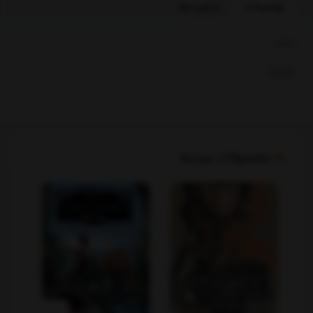
توضیحات
بازخوردها
بخشها :
ادبیات
محصولات مرتبط