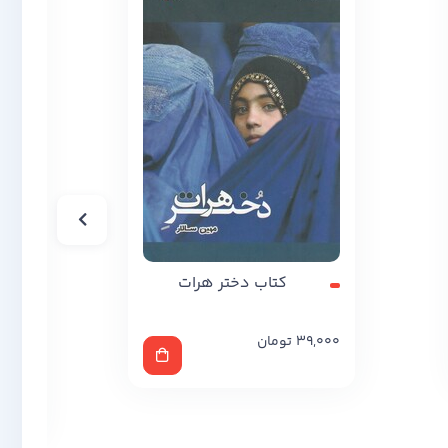
کتاب دختر هرات
کت
39,000
تومان
,000