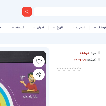
رهنگ
ادبیات
تاریخ
ادیان
فلسفه
رو
برند:
نوشته
کدکالا: