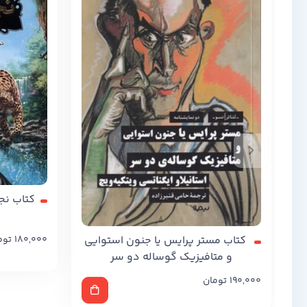
کتاب نجات ار
کتاب مستر پرایس یا جنون استوایی
180,000
توم
و متافیزیک گوساله دو سر
190,000
تومان