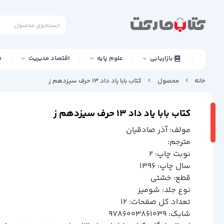
بازاریابی
علوم پایه
اقتصاد مدیریت
ف
خانه
محصول
کتاب بابا یاد داد 13 حرف سیزدهم ز
کتاب بابا یاد داد 13 حرف سیزدهم ز
مولف: آذر صادقيان
مترجم:
نوبت چاپ: 2
سال چاپ: 1396
قطع: خشتي
نوع جلد: شوميز
تعداد کل صفحات: 12
شابک: 9786003861039