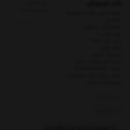
کتاب فرسودگی
برند:
میلکان
کدکالا:
مولف: اميلي نگاسكي واميليا
نگاسكي
مترجم: آراز بارسقيان
نوبت چاپ: 1
سال چاپ: 1403
قطع: رقعي
نوع جلد: شوميز
تعداد کل صفحات: 256
شابک: 9786222545413
ارسال رایگان کتاب فرسودگي
توسط کتاب مارکت
0
عدد باقی مانده
اتمام تولید
موجود شد به من اطلاع بده