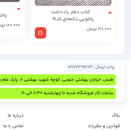
کتاب دفتر یادداشت
پالت
پالتویی،دکمه‌ای،کد91
180,000
توم
210,000
تومان
واحد ارسال : 02174391403
طبس، خیابان بهشتی جنوبی، کوچه شهید بهشتی 8، پارک علم و فناوری
ساعات کار فروشگاه شنبه تا چهارشنبه 8:30 الی 18
بلاگ
درباره ما
قوانین و مقررات
تماس با ما