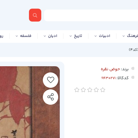
رهنگ
ادبیات
تاریخ
ادیان
فلسفه
رو
برند:
حوض نقره
کدکالا: