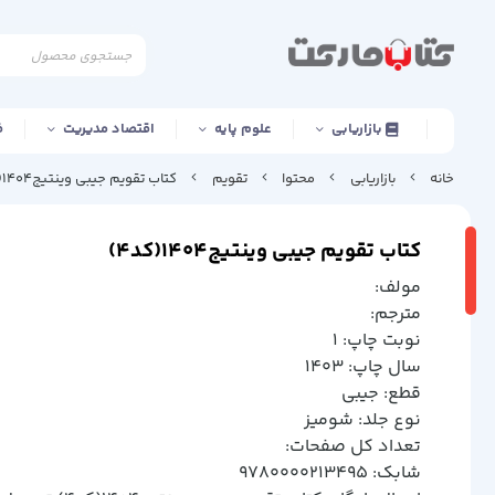
بازاریابی
علوم پایه
اقتصاد مدیریت
ف
خانه
بازاریابی
محتوا
تقویم
کتاب تقویم جیبی وینتیج1404(کد4)
کتاب تقویم جیبی وینتیج1404(کد4)
مولف:
مترجم:
نوبت چاپ: 1
سال چاپ: 1403
قطع: جيبي
نوع جلد: شوميز
تعداد کل صفحات:
شابک: 9780000213495