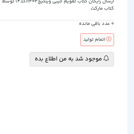
ارسال رایگان کتاب تقويم جيبي وينتيج1404(كد4) توسط
کتاب مارکت
0
عدد باقی مانده
اتمام تولید
موجود شد به من اطلاع بده