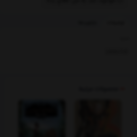
موجود شد به من اطلاع بده
توضیحات
بازخوردها
بخشها :
کودک ونوجوان
محصولات مرتبط