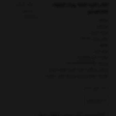
کتاب کارت قصه پرداز کوچک
برند:
نردبان
فضانوردی
کدکالا:
مولف:
مترجم:
نوبت چاپ: 1
سال چاپ: 1403
قطع:
نوع جلد:
تعداد کل صفحات:
شابک: 9786223441295
ارسال رایگان کتاب كارت قصه پرداز
كوچك فضانوردي توسط کتاب مارکت
0
عدد باقی مانده
اتمام تولید