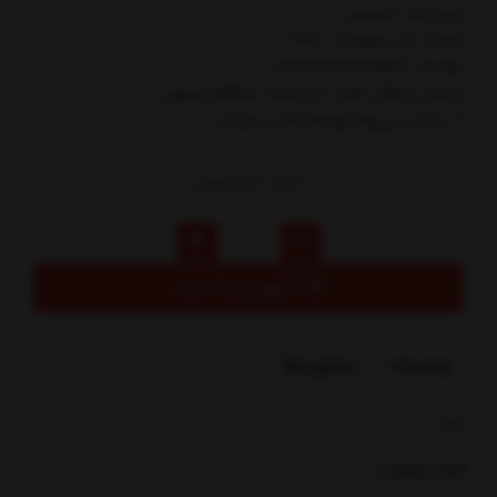
نوع جلد: شوميز
تعداد کل صفحات: 400
شابک: 9786001883583
ارسال رایگان کتاب ارادتمند حيله‌گر مرموز
2 نردبان ‌بي‌پله توسط کتاب مارکت
270,000
تومان
افزودن به سبد
توضیحات
بازخوردها
بخشها :
کودک ونوجوان