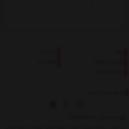
بلاگ
درباره ما
قوانین و مقررات
تماس با ما
حریم خصوصی
شبکه های اجتماعی
واحد ارسال : 02174391403
طبس، خیابان بهشتی جنوبی، کوچه شهید بهشتی 8، پارک علم و