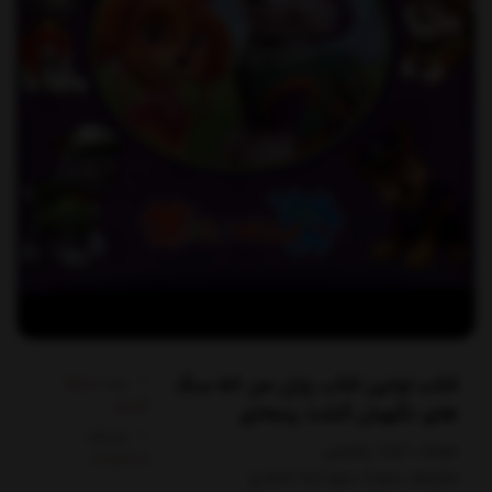
کتاب اولین ‌کتاب‌ پازل من 56 سگ
برند:
سایه
گستر
های نگهبان گشت پنجه‌ای
کدکالا:
مولف: اليانا پالوچي
مترجم: سيده سودابه احمدي