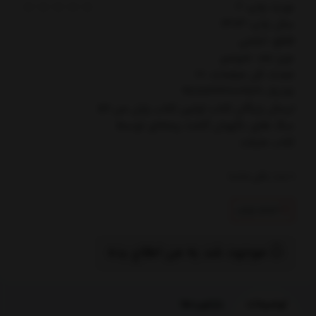
نوبت چاپ: 2
سال چاپ: 1403
قطع: خشتي
نوع جلد: شوميز
تعداد کل صفحات: 10
شابک: 9786223010989
ارسال رایگان کتاب اولين ‌كتاب‌ پازل من 56
سگ هاي نگهبان گشت پنجه‌اي توسط
کتاب مارکت
0
عدد باقی مانده
اتمام تولید
موجود شد به من اطلاع بده
توضیحات
بازخوردها