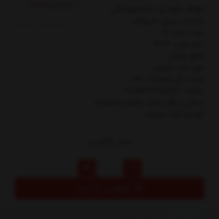
کدکالا:
مولف: فئودور داستايوسكي
مترجم: پرويز داريوش
نوبت چاپ: 5
سال چاپ: 1403
قطع: رقعي
نوع جلد: شوميز
تعداد کل صفحات: 104
شابک: 9786222675820
ارسال رایگان کتاب خانم صاحبخانه
توسط کتاب مارکت
125,000
تومان
افزودن به سبد