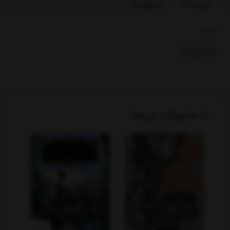
توضیحات
بازخوردها
بخشها :
رمانهای خارجی
محصولات مرتبط