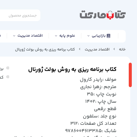
بازاریابی
علوم پایه
اقتصاد مدیریت
ف
خانه
اقتصاد مدیریت
کتاب برنامه ریزی به روش بولت ژورنال
کتاب برنامه ریزی به روش بولت ژورنال
برن
کد
مولف :رایدر کارول
مترجم :زهرا نجاری
نوبت چاپ :35
سال چاپ :1402
قطع :رقعی
نوع جلد :سلفون
تعداد کل صفحات :312
شابک :9786004613385