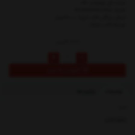
تعداد کل صفحات: 190
شابک: 9789643378905
ارسال رایگان کتاب فرياد در خاكستر
توسط کتاب مارکت
9,000
تومان
افزودن به سبد
توضیحات
بازخوردها
بخشها :
رمانهای فارسی