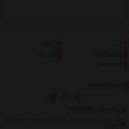
بلاگ
درباره ما
قوانین و مقررات
تماس با ما
حریم خصوصی
شبکه های اجتماعی
واحد ارسال : 02174391403
طبس، خیابان بهشتی جنوبی، کوچه شهید بهشتی 8، پارک علم و
فناوری