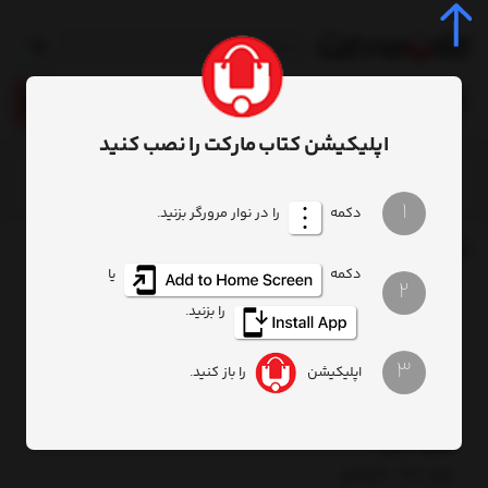
0
اپلیکیشن کتاب مارکت را نصب کنید
خانه
محصول
کتاب فریاد در خاکستر
1
دکمه
را در نوار مرورگر بزنید.
دکمه
یا
2
کتاب فریاد در خاکستر
برند:
نیستان
را بزنید.
کدکالا:
مولف: صادق كرميار
3
مترجم:
اپلیکیشن
را باز کنید.
نوبت چاپ: 1
سال چاپ: 1396
قطع: جيبي
نوع جلد: شوميز