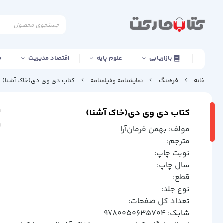
بازاریابی
علوم پایه
اقتصاد مدیریت
ف
خانه
فرهنگ
نمایشنامه وفیلمنامه
کتاب دی وی دی(خاک آشنا)
کتاب دی وی دی(خاک آشنا)
مولف: بهمن فرمان‌آرا
مترجم:
نوبت چاپ:
سال چاپ:
قطع:
نوع جلد:
تعداد کل صفحات:
شابک: 9780050635704