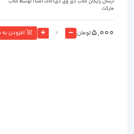
ارسال رایگان کتاب دي وي دي(خاك آشنا) توسط کتاب
مارکت
5,000
تومان
افزودن به 