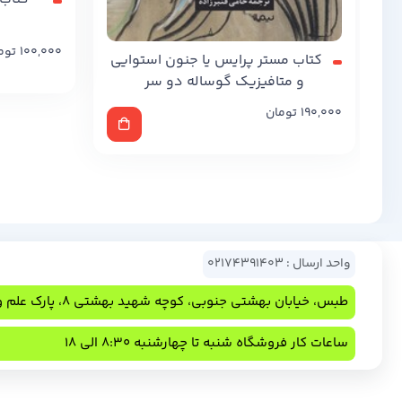
100,000
توم
کتاب مستر پرایس یا جنون استوایی
و متافیزیک گوساله دو سر
190,000
تومان
واحد ارسال : 02174391403
طبس، خیابان بهشتی جنوبی، کوچه شهید بهشتی 8، پارک علم و فناوری
ساعات کار فروشگاه شنبه تا چهارشنبه 8:30 الی 18